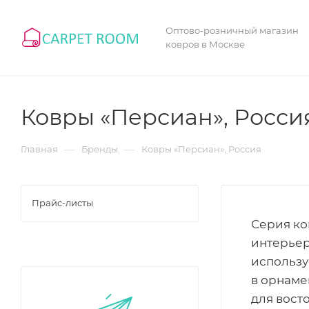
Оптово-розничный магазин
ковров в Москве
Ковры «Персиан», Росси
—
—
Главная
Бренды
Ковры «Персиан», Россия
Прайс-листы
Серия ко
интерьер
использу
в орнаме
для вост