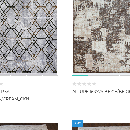
6135A
ALLURE 16377A BEIGE/BEIG
N/CREAM_CKN
Хит