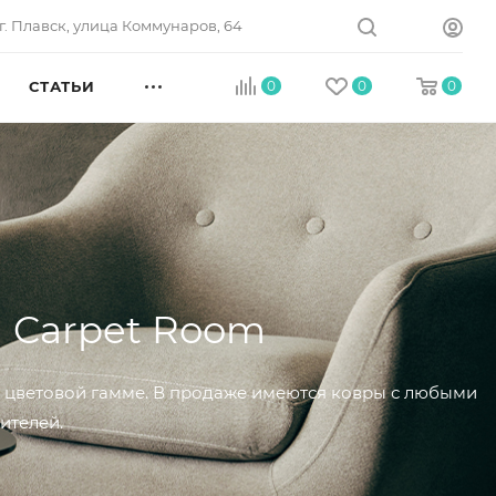
г. Плавск, улица Коммунаров, 64
СТАТЬИ
0
0
0
а Carpet Room
ой цветовой гамме. В продаже имеются ковры с любыми
ителей.