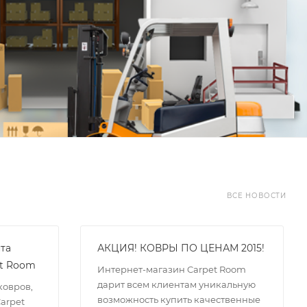
ВСЕ НОВОСТИ
та
АКЦИЯ! КОВРЫ ПО ЦЕНАМ 2015!
et Room
Интернет-магазин Carpet Room
дарит всем клиентам уникальную
ковров,
возможность купить качественные
arpet