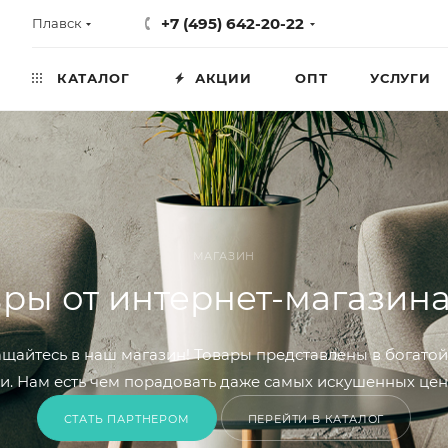
+7 (495) 642-20-22
Плавск
КАТАЛОГ
АКЦИИ
ОПТ
УСЛУГИ
МАГАЗИН
ры от интернет-магазин
ращайтесь в наш магазин! Товары представлены в богат
и. Нам есть чем порадовать даже самых искушенных цен
СТАТЬ ПАРТНЕРОМ
ПЕРЕЙТИ В КАТАЛОГ