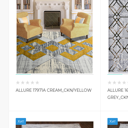
ALLURE 17971A CREAM_CKN/YELLOW
ALLURE 1
GREY_CK
Хит
Хит