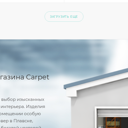
ЗАГРУЗИТЬ ЕЩЕ
газина Carpet
й выбор изысканных
 интерьера. Изделия
 помещении особую
овер в Плавске,
 богатой цветовой