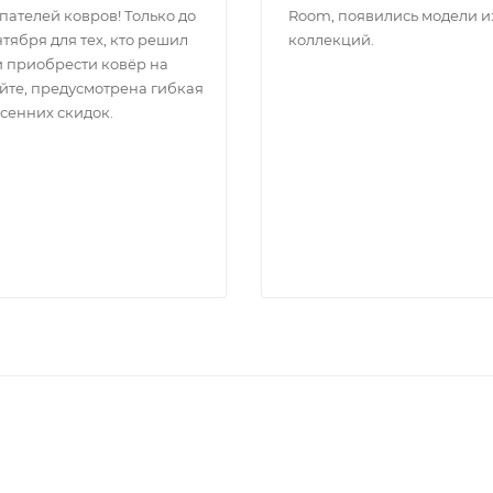
пателей ковров! Только до
Room, появились модели и
тября для тех, кто решил
коллекций.
и приобрести ковёр на
йте, предусмотрена гибкая
осенних скидок.