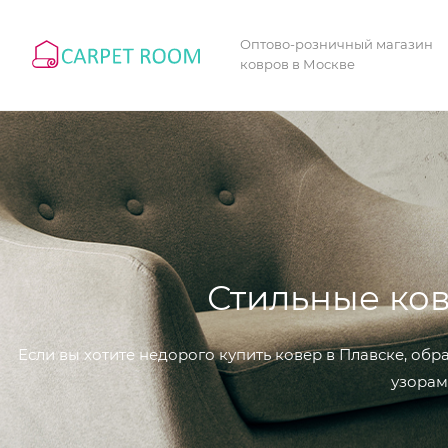
Оптово-розничный магазин
ковров в Москве
Стильные ков
Если вы хотите недорого купить ковер в Плавске, об
узорам