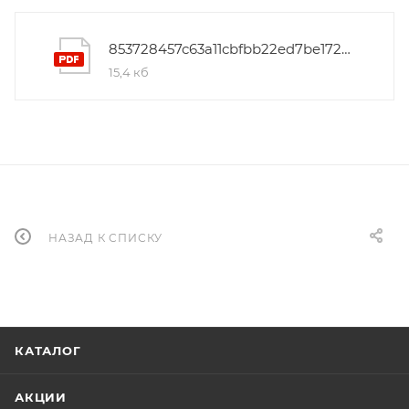
853728457c63a11cbfbb22ed7be172c4
15,4 кб
НАЗАД К СПИСКУ
КАТАЛОГ
АКЦИИ